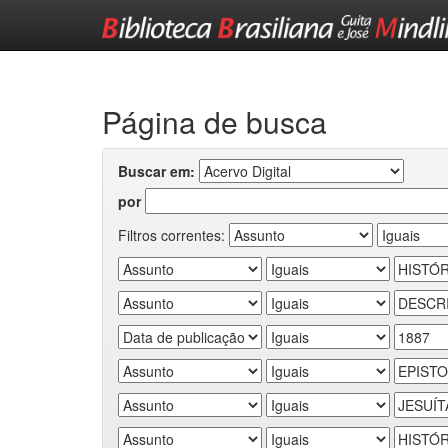
Skip
navigation
Página de busca
Buscar em:
por
Filtros correntes: