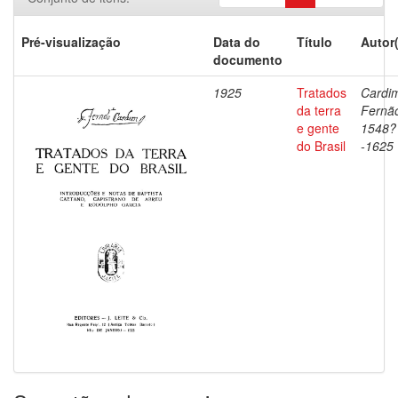
Pré-visualização
Data do
Título
Autor
documento
1925
Tratados
Cardi
da terra
Fernã
e gente
1548?
do Brasil
-1625