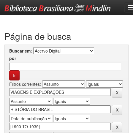
Skip
navigation
Página de busca
Buscar em:
por
Filtros correntes: