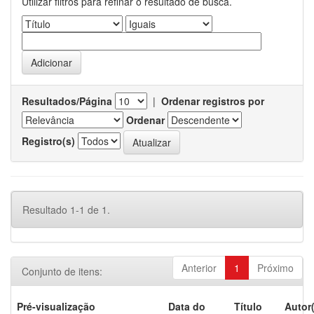
Utilizar filtros para refinar o resultado de busca.
Resultados/Página
|
Ordenar registros por
Ordenar
Registro(s)
Resultado 1-1 de 1.
Anterior
1
Próximo
Conjunto de itens:
Pré-visualização
Data do
Título
Autor