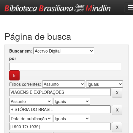
Skip
navigation
Página de busca
Buscar em:
por
Filtros correntes: