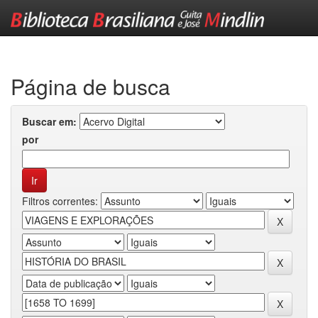
Skip
navigation
Página de busca
Buscar em:
por
Filtros correntes: