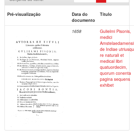
Pré-visualização
Data do
Título
documento
1658
Gulielmi Pisonis,
medici
Amstelaedamensi
de Indiae utriusq
re naturali et
medical libri
quatuordecim,
quorum conenta
pagina sequens
exhibet