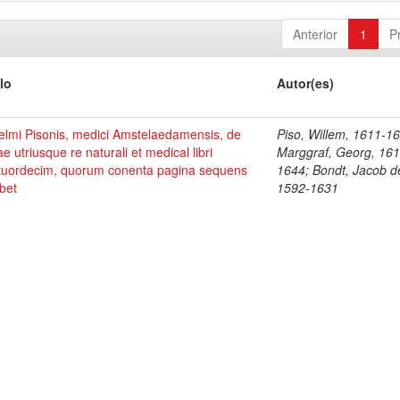
Anterior
1
P
lo
Autor(es)
elmi Pisonis, medici Amstelaedamensis, de
Piso, Willem, 1611-1
ae utriusque re naturali et medical libri
Marggraf, Georg, 161
tuordecim, quorum conenta pagina sequens
1644; Bondt, Jacob d
bet
1592-1631