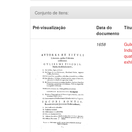
Conjunto de itens:
Pré-visualização
Data do
Títu
documento
1658
Guli
Indi
qua
exhi