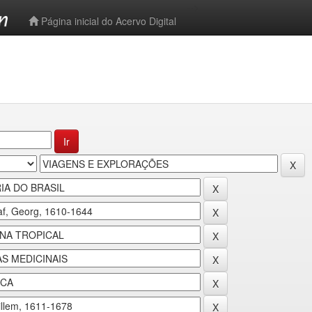
-->
Página inicial do Acervo Digital