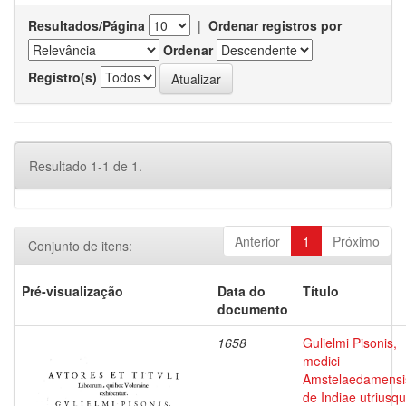
Resultados/Página
|
Ordenar registros por
Ordenar
Registro(s)
Resultado 1-1 de 1.
Anterior
1
Próximo
Conjunto de itens:
Pré-visualização
Data do
Título
documento
1658
Gulielmi Pisonis,
medici
Amstelaedamensi
de Indiae utriusq