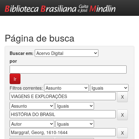
Skip
navigation
Página de busca
Buscar em:
por
Filtros correntes: