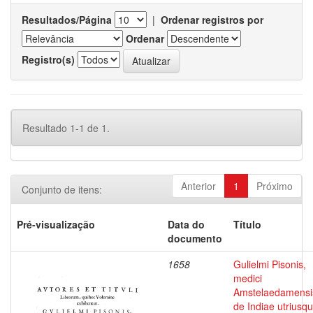
Resultados/Página
|
Ordenar registros por
Ordenar
Registro(s)
Resultado 1-1 de 1.
Anterior
1
Próximo
Conjunto de itens:
Pré-visualização
Data do
Título
documento
1658
Gulielmi Pisonis,
medici
Amstelaedamensi
de Indiae utriusq