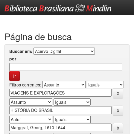
Skip
navigation
Página de busca
Buscar em:
por
Filtros correntes: