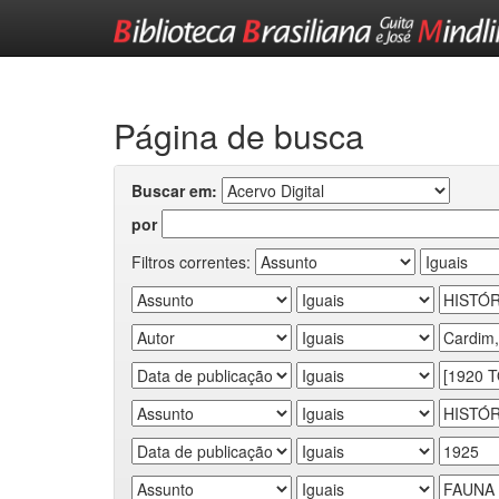
Skip
navigation
Página de busca
Buscar em:
por
Filtros correntes: