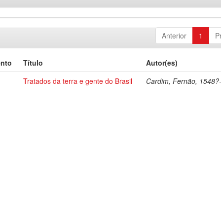
Anterior
1
P
ento
Título
Autor(es)
Tratados da terra e gente do Brasil
Cardim, Fernão, 1548?