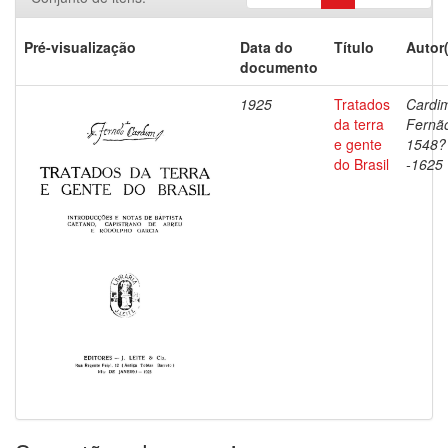
Pré-visualização
Data do
Título
Autor
documento
1925
Tratados
Cardi
da terra
Fernã
e gente
1548?
do Brasil
-1625