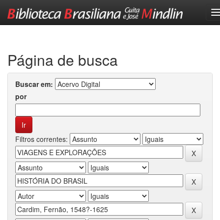
Skip
navigation
Página de busca
Buscar em:
por
Filtros correntes: