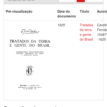
Pré-visualização
Data do
Título
Autor
documento
1925
Tratados
Cardi
da terra
Fernã
e gente
1548?
do Brasil
-1625