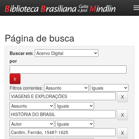
Skip
navigation
Página de busca
Buscar em:
por
Filtros correntes: