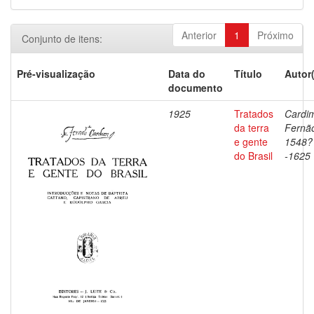
Anterior
1
Próximo
Conjunto de itens:
Pré-visualização
Data do
Título
Autor
documento
1925
Tratados
Cardi
da terra
Fernã
e gente
1548?
do Brasil
-1625