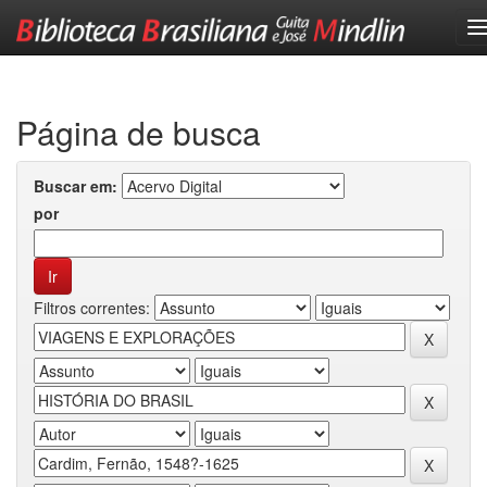
Skip
navigation
Página de busca
Buscar em:
por
Filtros correntes: