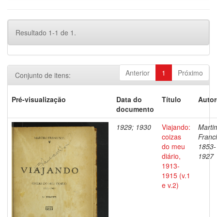
Resultado 1-1 de 1.
Anterior
1
Próximo
Conjunto de itens:
Pré-visualização
Data do
Título
Autor
documento
1929; 1930
Viajando:
Marti
coizas
Franci
do meu
1853-
diário,
1927
1913-
1915 (v.1
e v.2)