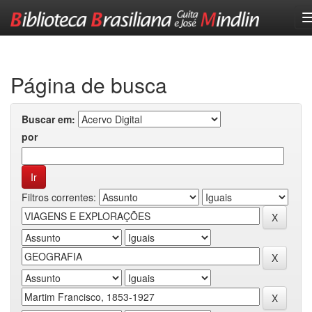
Skip
navigation
Página de busca
Buscar em:
por
Filtros correntes: