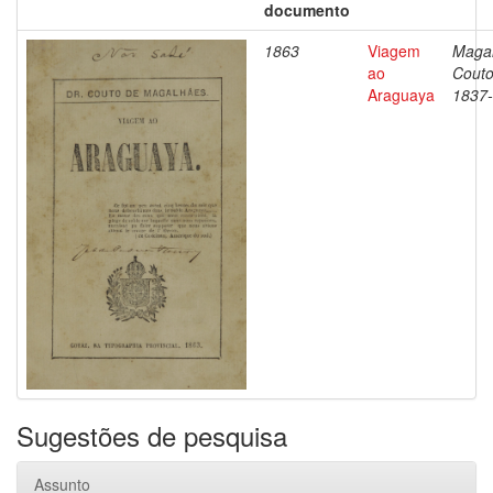
documento
1863
Viagem
Magal
ao
Couto
Araguaya
1837
Sugestões de pesquisa
Assunto