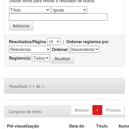
Utilizar filtros para refinar o resultado de busca.
Resultados/Página
|
Ordenar registros por
Ordenar
Registro(s)
Resultado 1-1 de 1.
Anterior
1
Próximo
Conjunto de itens:
Pré-visualização
Data do
Título
Autor