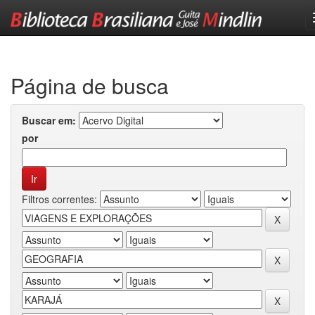
Skip
navigation
Página de busca
Buscar em:
por
Filtros correntes: