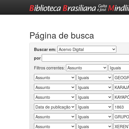
Skip
navigation
Página de busca
Buscar em:
por
Filtros correntes: