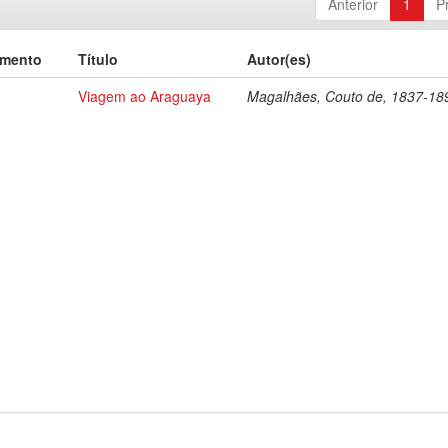
Anterior
1
P
umento
Título
Autor(es)
Viagem ao Araguaya
Magalhães, Couto de, 1837-18