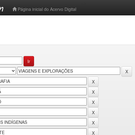
-->
Página inicial do Acervo Digital