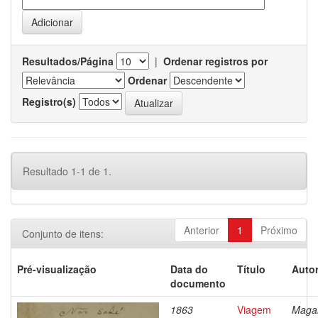
Resultados/Página
|
Ordenar registros por
Ordenar
Registro(s)
Resultado 1-1 de 1.
Anterior
1
Próximo
Conjunto de itens:
Pré-visualização
Data do
Título
Autor
documento
1863
Viagem
Magal