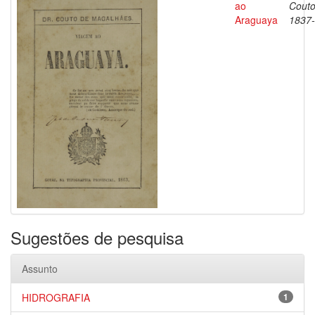
ao
Couto
Araguaya
1837
Sugestões de pesquisa
Assunto
HIDROGRAFIA
1