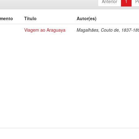
Anterior
1
P
umento
Título
Autor(es)
Viagem ao Araguaya
Magalhães, Couto de, 1837-18