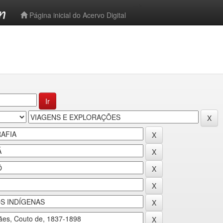
-->
Página inicial do Acervo Digital