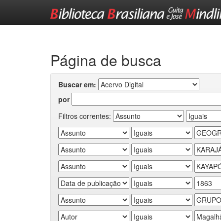
Skip
navigation
Página de busca
Buscar em:
por
Filtros correntes: