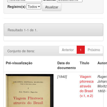
Registro(s)
Resultado 1-1 de 1.
Anterior
1
Próximo
Conjunto de itens:
Pré-visualização
Data do
Título
Autor
documento
[1940]
Viagem
Rugen
pitoresca
Johan
através
Moritz
do Brasil
1802-
(v.1, e.2)