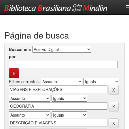
Skip
navigation
Página de busca
Buscar em:
por
Filtros correntes: