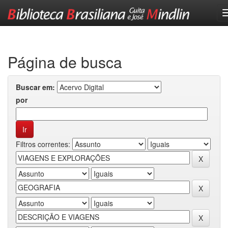
Skip
navigation
Página de busca
Buscar em:
por
Filtros correntes: