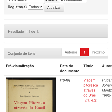
Registro(s)
Resultado 1-1 de 1.
Anterior
1
Próximo
Conjunto de itens:
Pré-visualização
Data do
Título
Autor
documento
[1940]
Viagem
Rugen
pitoresca
Johan
através
Moritz
do Brasil
1802-
(v.1, e.2)