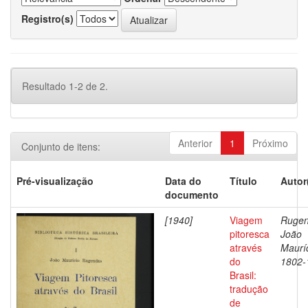
Registro(s)
Resultado 1-2 de 2.
Anterior
1
Próximo
Conjunto de itens:
Pré-visualização
Data do
Título
Autor
documento
[1940]
Viagem
Rugen
pitoresca
João
através
Mauríc
do
1802-
Brasil:
tradução
de