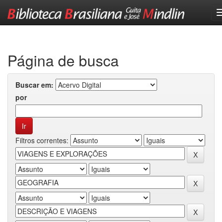
Skip
navigation
Página de busca
Buscar em:
por
Filtros correntes: