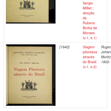
Sergio
Milliet ;
direção
de
Rubens
Borba de
Moraes
(v.1, e.1)
[1940]
Viagem
Rugen
pitoresca
Johan
através
Moritz
do Brasil
1802-
(v.1, e.2)