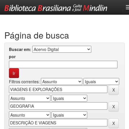
Skip
navigation
Página de busca
Buscar em:
por
Filtros correntes: