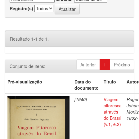
Registro(s)
Resultado 1-1 de 1.
Anterior
1
Próximo
Conjunto de itens:
Pré-visualização
Data do
Título
Autor
documento
[1940]
Viagem
Rugen
pitoresca
Johan
através
Moritz
do Brasil
1802-
(v.1, e.2)