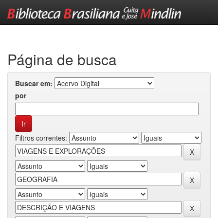
Skip
navigation
Página de busca
Buscar em:
por
Filtros correntes: