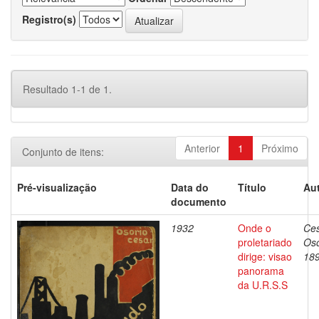
Registro(s)
Resultado 1-1 de 1.
Anterior
1
Próximo
Conjunto de itens:
Pré-visualização
Data do
Título
Aut
documento
1932
Onde o
Ces
proletariado
Oso
dirige: visao
18
panorama
da U.R.S.S