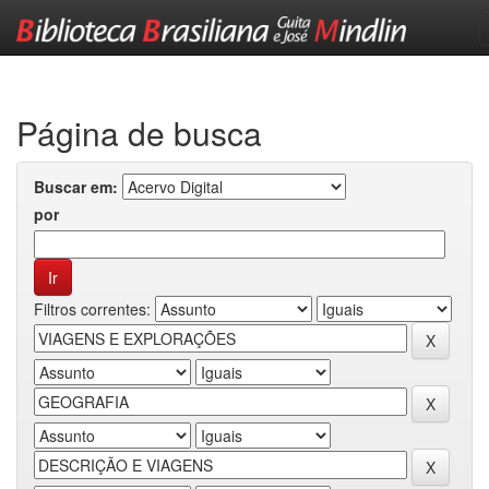
Skip
navigation
Página de busca
Buscar em:
por
Filtros correntes: