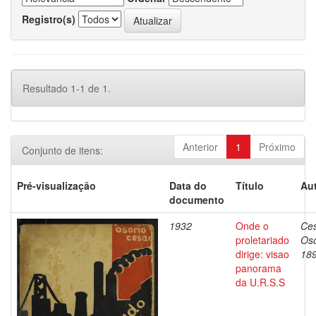
Registro(s)
Resultado 1-1 de 1.
Anterior
1
Próximo
Conjunto de itens:
Pré-visualização
Data do
Título
Aut
documento
1932
Onde o
Ces
proletariado
Oso
dirige: visao
18
panorama
da U.R.S.S