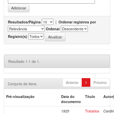
Resultados/Página
|
Ordenar registros por
Ordenar
Registro(s)
Resultado 1-1 de 1.
Anterior
1
Próximo
Conjunto de itens:
Pré-visualização
Data do
Título
Autor
documento
1925
Tratados
Cardi