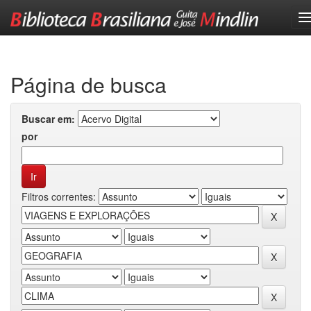
Skip
navigation
Página de busca
Buscar em:
por
Filtros correntes: