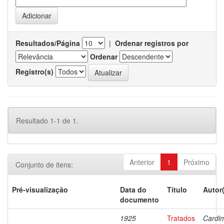
Resultados/Página
|
Ordenar registros por
Ordenar
Registro(s)
Resultado 1-1 de 1.
Anterior
1
Próximo
Conjunto de itens:
Pré-visualização
Data do
Título
Autor
documento
1925
Tratados
Cardi