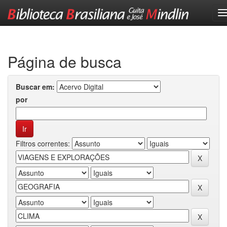
Skip
navigation
Página de busca
Buscar em:
por
Filtros correntes: