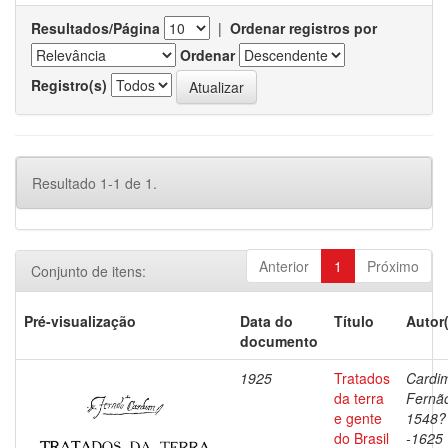
Resultados/Página
|
Ordenar registros por
Ordenar
Registro(s)
Resultado 1-1 de 1.
Anterior
1
Próximo
Conjunto de itens:
Pré-visualização
Data do
Título
Autor
documento
1925
Tratados
Cardi
da terra
Fernã
e gente
1548?
do Brasil
-1625