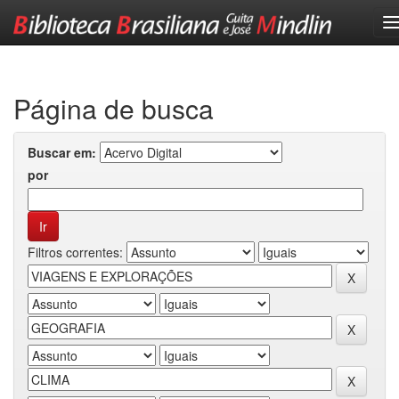
Skip
navigation
Página de busca
Buscar em:
por
Filtros correntes: