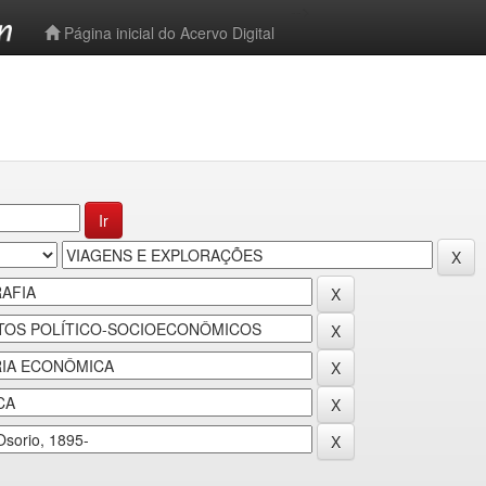
-->
Página inicial do Acervo Digital