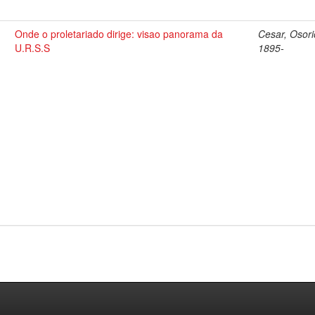
Onde o proletariado dirige: visao panorama da
Cesar, Osori
U.R.S.S
1895-