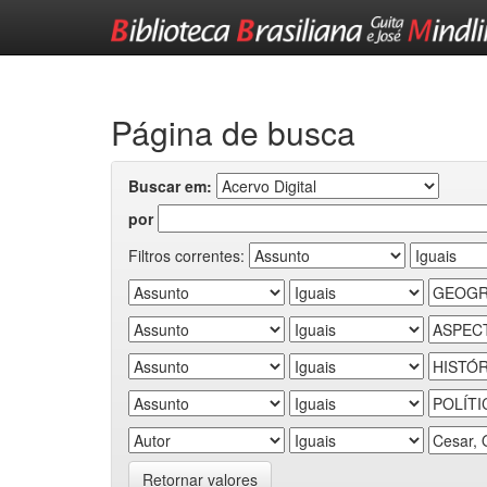
Skip
navigation
Página de busca
Buscar em:
por
Filtros correntes:
Retornar valores