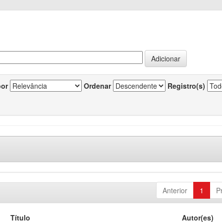
por
Ordenar
Registro(s)
Anterior
1
P
Título
Autor(es)