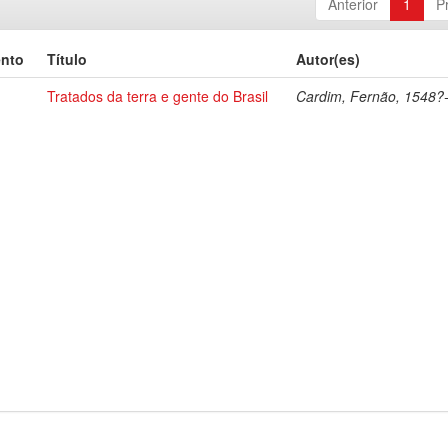
Anterior
1
P
ento
Título
Autor(es)
Tratados da terra e gente do Brasil
Cardim, Fernão, 1548?