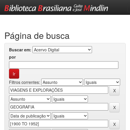
Skip
navigation
Página de busca
Buscar em:
por
Filtros correntes: