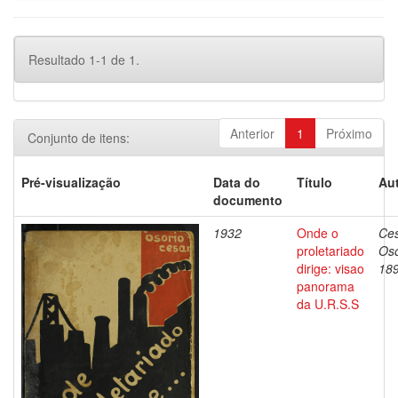
Resultado 1-1 de 1.
Anterior
1
Próximo
Conjunto de itens:
Pré-visualização
Data do
Título
Aut
documento
1932
Onde o
Ces
proletariado
Oso
dirige: visao
18
panorama
da U.R.S.S