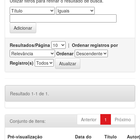
Utilizar filtros para refinar o resultado de busca.
Resultados/Página
|
Ordenar registros por
Ordenar
Registro(s)
Resultado 1-1 de 1.
Anterior
1
Próximo
Conjunto de itens:
Pré-visualização
Data do
Título
Autor