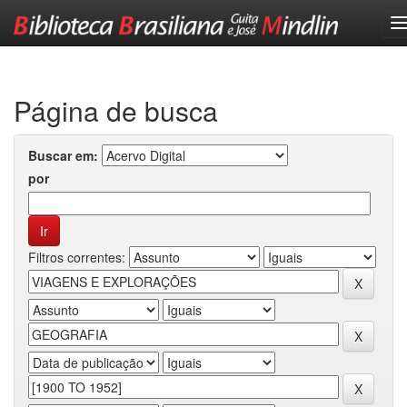
Skip
navigation
Página de busca
Buscar em:
por
Filtros correntes: