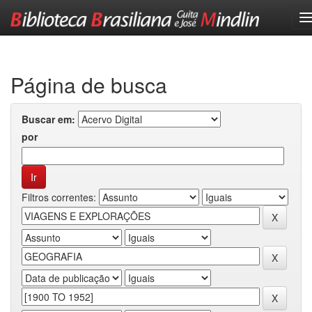
Skip
navigation
Página de busca
Buscar em:
por
Filtros correntes: