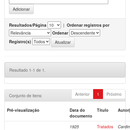
Resultados/Página
|
Ordenar registros por
Ordenar
Registro(s)
Resultado 1-1 de 1.
Anterior
1
Próximo
Conjunto de itens:
Pré-visualização
Data do
Título
Autor
documento
1925
Tratados
Cardi