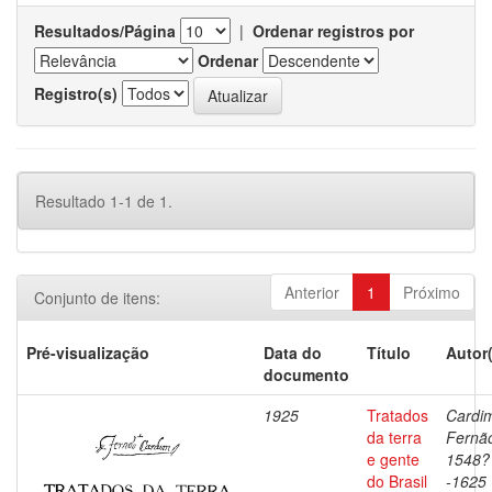
Resultados/Página
|
Ordenar registros por
Ordenar
Registro(s)
Resultado 1-1 de 1.
Anterior
1
Próximo
Conjunto de itens:
Pré-visualização
Data do
Título
Autor
documento
1925
Tratados
Cardi
da terra
Fernã
e gente
1548?
do Brasil
-1625