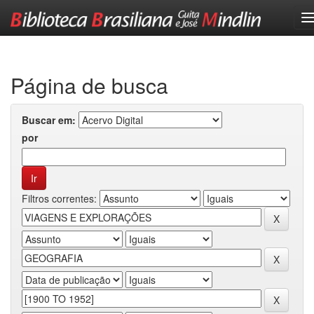
Skip
navigation
Página de busca
Buscar em:
por
Filtros correntes: