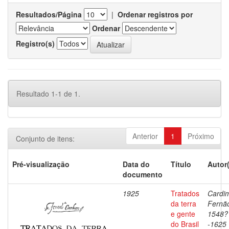
Resultados/Página
|
Ordenar registros por
Ordenar
Registro(s)
Resultado 1-1 de 1.
Anterior
1
Próximo
Conjunto de itens:
Pré-visualização
Data do
Título
Autor
documento
1925
Tratados
Cardi
da terra
Fernã
e gente
1548?
do Brasil
-1625