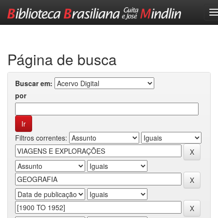
Skip
navigation
Página de busca
Buscar em:
por
Filtros correntes: