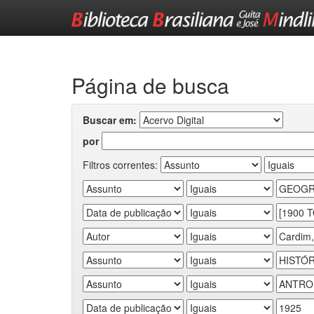
Skip
navigation
Página de busca
Buscar em:
por
Filtros correntes: