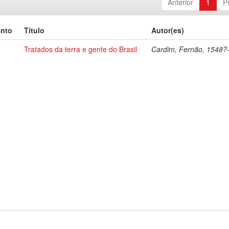
Anterior
1
P
ento
Título
Autor(es)
Tratados da terra e gente do Brasil
Cardim, Fernão, 1548?