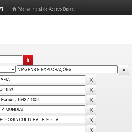
-->
Página inicial do Acervo Digital