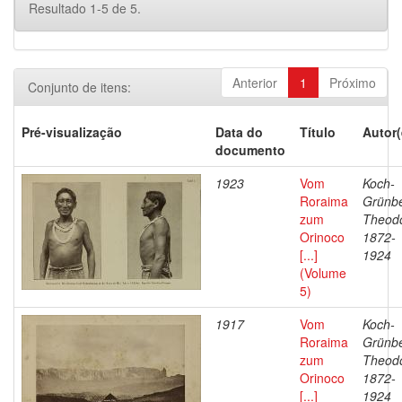
Resultado 1-5 de 5.
Anterior
1
Próximo
Conjunto de itens:
Pré-visualização
Data do
Título
Autor(
documento
1923
Vom
Koch-
Roraima
Grünbe
zum
Theodo
Orinoco
1872-
[...]
1924
(Volume
5)
1917
Vom
Koch-
Roraima
Grünbe
zum
Theodo
Orinoco
1872-
[...]
1924