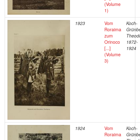
(Volume
1)
1923
Vom
Koch-
Roraima
Grünbe
zum
Theodo
Orinoco
1872-
[...]
1924
(Volume
3)
1924
Vom
Koch-
Roraima
Grünbe