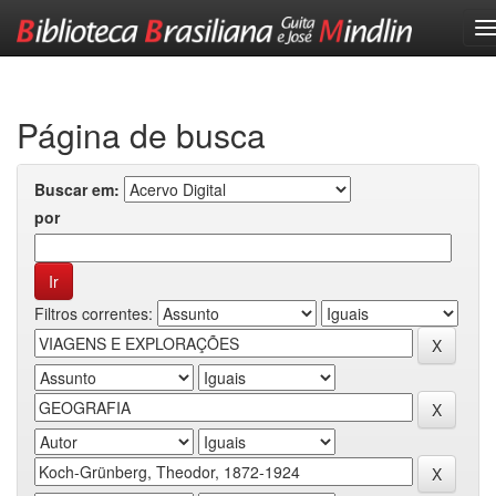
Skip
navigation
Página de busca
Buscar em:
por
Filtros correntes: