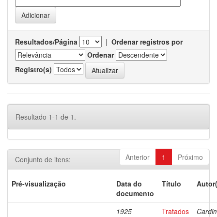
Resultados/Página
|
Ordenar registros por
Ordenar
Registro(s)
Resultado 1-1 de 1.
Anterior
1
Próximo
Conjunto de itens:
Pré-visualização
Data do
Título
Autor
documento
1925
Tratados
Cardi