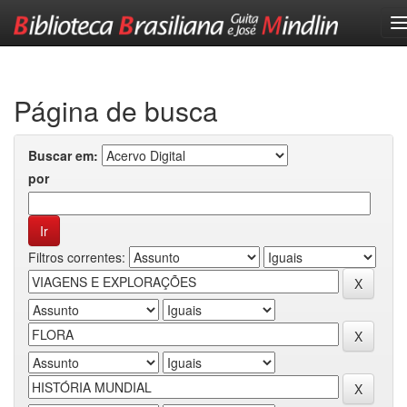
Skip
navigation
Página de busca
Buscar em:
por
Filtros correntes: