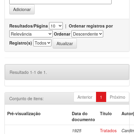
Resultados/Página
|
Ordenar registros por
Ordenar
Registro(s)
Resultado 1-1 de 1.
Anterior
1
Próximo
Conjunto de itens:
Pré-visualização
Data do
Título
Autor
documento
1925
Tratados
Cardi