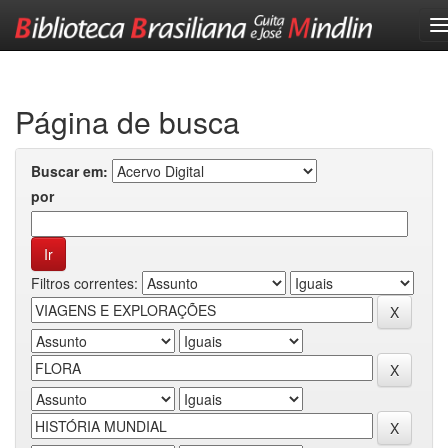
Skip
navigation
Página de busca
Buscar em:
por
Filtros correntes: