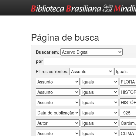
Skip
navigation
Página de busca
Buscar em:
por
Filtros correntes: