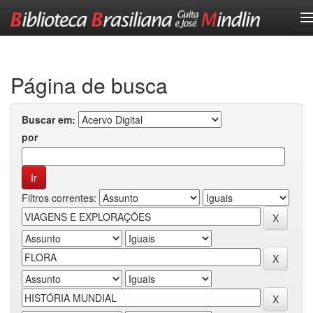
Skip
navigation
Página de busca
Buscar em:
por
Filtros correntes: