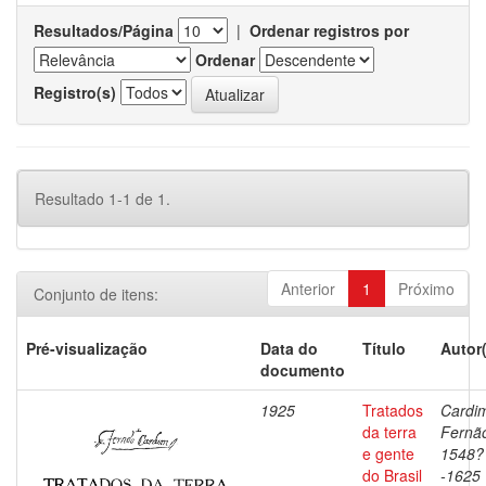
Resultados/Página
|
Ordenar registros por
Ordenar
Registro(s)
Resultado 1-1 de 1.
Anterior
1
Próximo
Conjunto de itens:
Pré-visualização
Data do
Título
Autor
documento
1925
Tratados
Cardi
da terra
Fernã
e gente
1548?
do Brasil
-1625