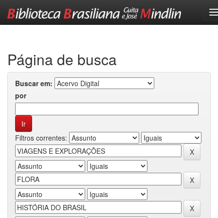
Skip
navigation
Página de busca
Buscar em:
por
Filtros correntes: