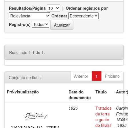
Resultados/Página
|
Ordenar registros por
Ordenar
Registro(s)
Resultado 1-1 de 1.
Anterior
1
Próximo
Conjunto de itens:
Pré-visualização
Data do
Título
Autor
documento
1925
Tratados
Cardi
da terra
Fernã
e gente
1548?
do Brasil
-1625