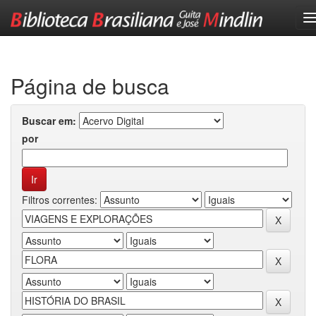
Skip
navigation
Página de busca
Buscar em:
por
Filtros correntes: