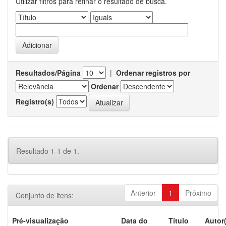
Utilizar filtros para refinar o resultado de busca.
Resultados/Página
|
Ordenar registros por
Ordenar
Registro(s)
Resultado 1-1 de 1.
Anterior
1
Próximo
Conjunto de itens:
Pré-visualização
Data do
Título
Autor