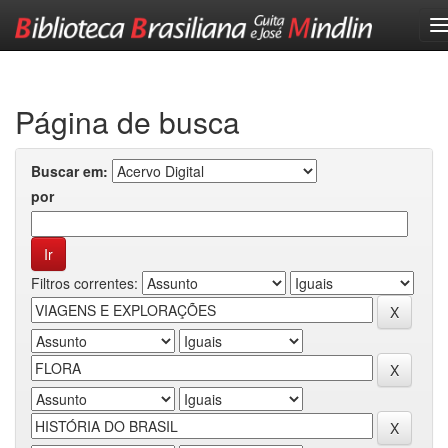
Skip
navigation
Página de busca
Buscar em:
por
Filtros correntes: