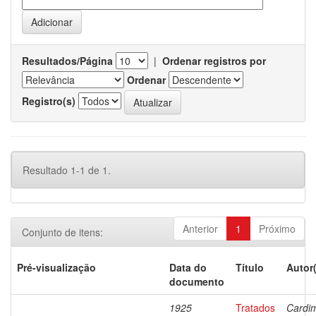
Resultados/Página
|
Ordenar registros por
Ordenar
Registro(s)
Resultado 1-1 de 1.
Anterior
1
Próximo
Conjunto de itens:
Pré-visualização
Data do
Título
Autor
documento
1925
Tratados
Cardi