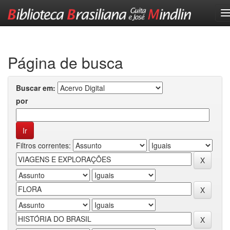
Skip
navigation
Página de busca
Buscar em:
por
Filtros correntes: