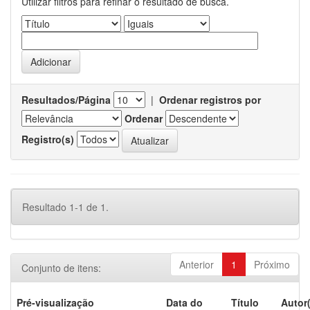
Utilizar filtros para refinar o resultado de busca.
Resultados/Página
|
Ordenar registros por
Ordenar
Registro(s)
Resultado 1-1 de 1.
Anterior
1
Próximo
Conjunto de itens:
Pré-visualização
Data do
Título
Autor