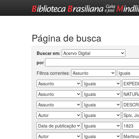
Skip
navigation
Página de busca
Buscar em:
por
Filtros correntes: