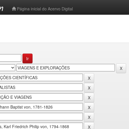
-->
Página inicial do Acervo Digital