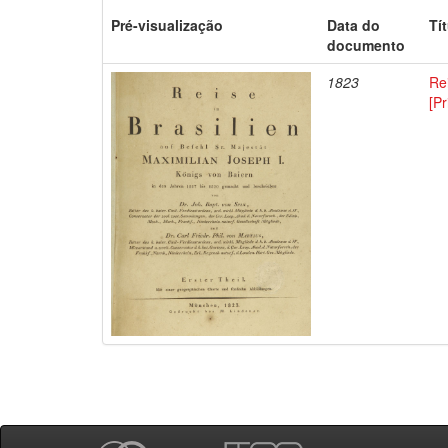
Pré-visualização
Data do
Tí
documento
1823
Rei
[Pr