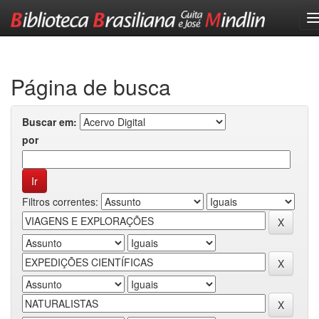
Skip
navigation
Página de busca
Buscar em:
por
Filtros correntes: