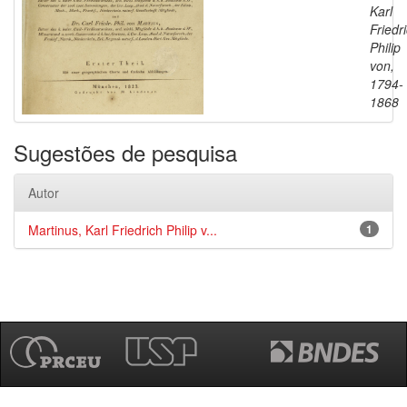
Karl
Friedr
Philip
von,
1794-
1868
Sugestões de pesquisa
Autor
Martinus, Karl Friedrich Philip v...
1