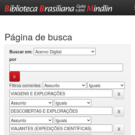
Skip
navigation
Página de busca
Buscar em:
por
Filtros correntes: