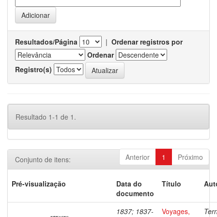
Resultados/Página
|
Ordenar registros por
Ordenar
Registro(s)
Resultado 1-1 de 1.
Anterior
1
Próximo
Conjunto de itens:
Pré-visualização
Data do
Título
Aut
documento
1837; 1837-
Voyages,
Ter