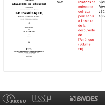
1841
relations et
Com
mémoires
Henr
oginaux
180
pour servir
186
a l'histoire
de la
découverte
de
l'Amérique
(Volume
20)