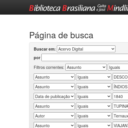
Skip
navigation
Página de busca
Buscar em:
por
Filtros correntes: