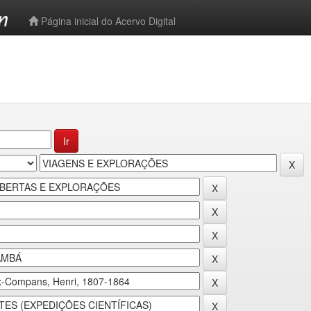
-->
Página inicial do Acervo Digital