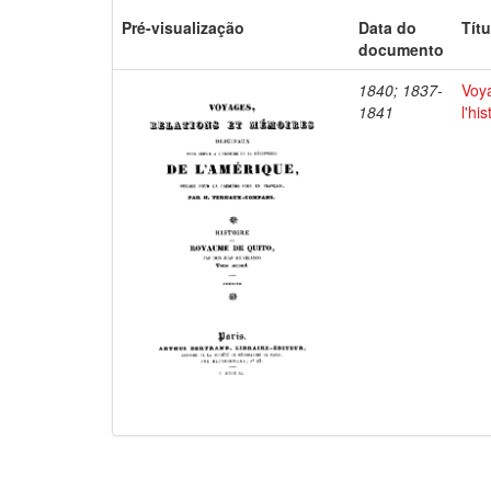
Pré-visualização
Data do
Títu
documento
1840; 1837-
Voya
1841
l'hi