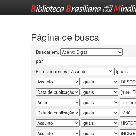
Skip
navigation
Página de busca
Buscar em:
por
Filtros correntes: