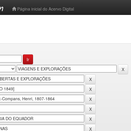
-->
Página inicial do Acervo Digital