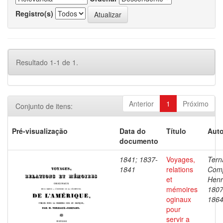
Registro(s)
Resultado 1-1 de 1.
Anterior
1
Próximo
Conjunto de itens:
Pré-visualização
Data do
Título
Auto
documento
1841; 1837-
Voyages,
Tern
1841
relations
Com
et
Henr
mémoires
1807
oginaux
186
pour
servir a