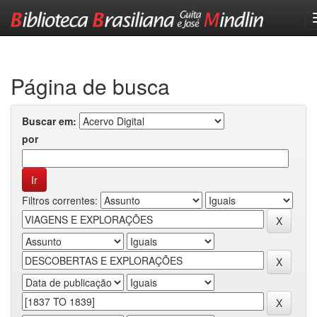
Skip
navigation
Página de busca
Buscar em:
por
Filtros correntes: