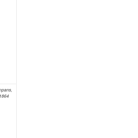
mpans,
-1864