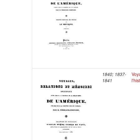
1840; 1837-
Voya
1841
l'hi