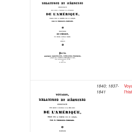
1840; 1837-
Voya
1841
l'hi