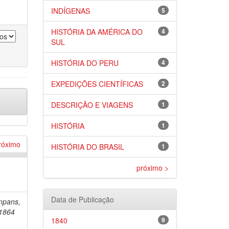
INDÍGENAS
5
HISTÓRIA DA AMÉRICA DO
4
SUL
HISTÓRIA DO PERU
4
EXPEDIÇÕES CIENTÍFICAS
2
DESCRIÇÃO E VIAGENS
1
HISTÓRIA
1
róximo
HISTÓRIA DO BRASIL
1
próximo >
Data de Publicação
mpans,
-1864
1840
9