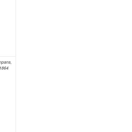
mpans,
-1864