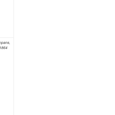
mpans,
-1864