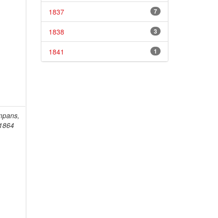
1837
7
1838
3
1841
1
mpans,
-1864