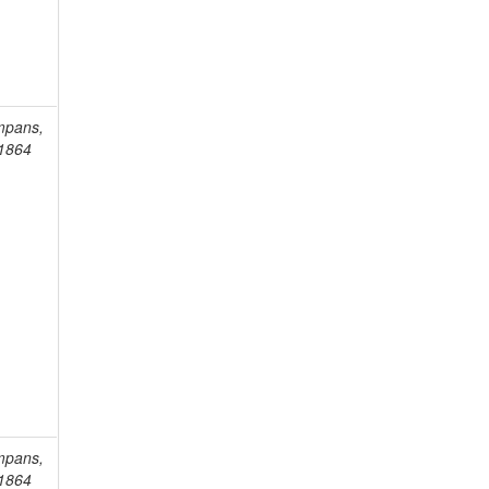
mpans,
-1864
mpans,
-1864