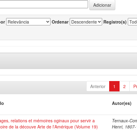
por
Ordenar
Registro(s)
Anterior
1
2
P
lo
Autor(es)
ges, relations et mémoires oginaux pour servir a
Ternaux-Co
stoire de la découve Arte de l'Amérique (Volume 19)
Henri, 1807