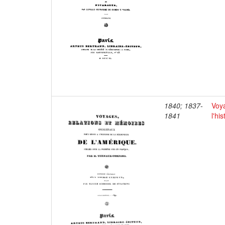
1840; 1837-
Voya
1841
l'hi