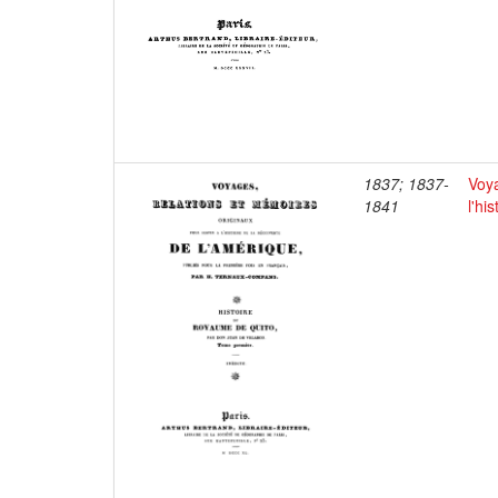
1837; 1837-
Voya
1841
l'hi