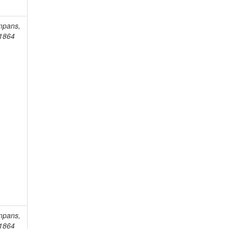
mpans,
-1864
mpans,
-1864