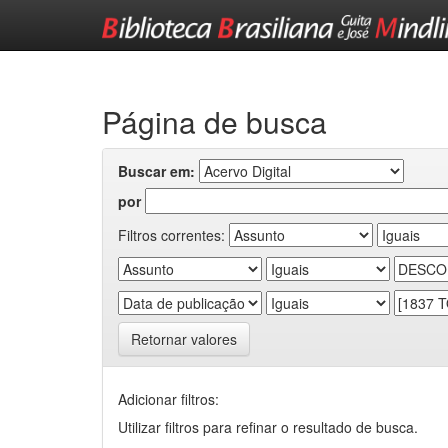
Skip
navigation
Página de busca
Buscar em:
por
Filtros correntes:
Retornar valores
Adicionar filtros:
Utilizar filtros para refinar o resultado de busca.