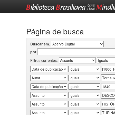
Skip
navigation
Página de busca
Buscar em:
por
Filtros correntes: