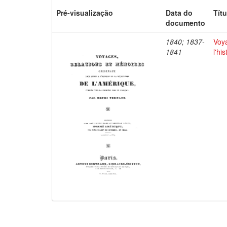
Pré-visualização
Data do
Títu
documento
1840; 1837-
Voya
1841
l'hi