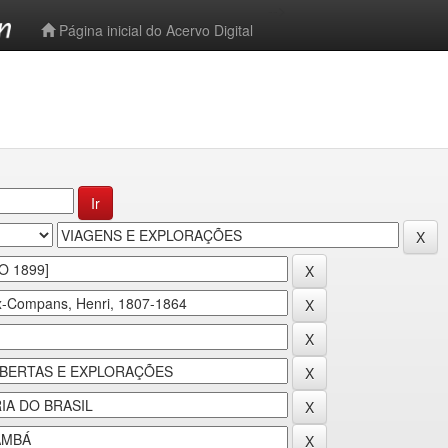
-->
Página inicial do Acervo Digital